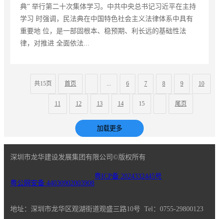
典” 举行第二十次集体学习。中共中央总书记习近平在主持
学习 时强调，民法典在中国特色社会主义法律体系中具有
重要地 位，是一部固根本、稳预期、利长远的基础性法
律，对推进 全面依法...
共15页
首页
...
6
7
8
9
10
11
12
13
14
15
尾页
深圳市龙华建设发展集团有限公司©版权所有
粤ICP备 2024332445号
粤公网安备 44030902003908
地址：深圳市龙华区观湖街道观盛三路10号
Tel：0755-29800123