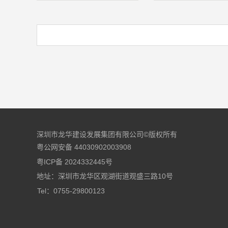
深圳市龙华建设发展集团有限公司©版权所有
粤公网安备 44030902003908
粤ICP备 2024332445号
地址：深圳市龙华区观湖街道观盛三路10号
Tel：0755-29800123