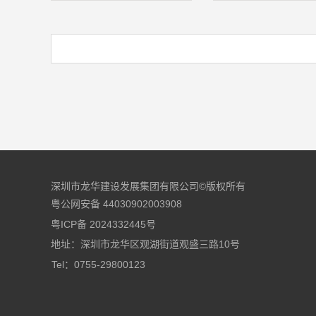
深圳市龙华建设发展集团有限公司©版权所有
粤公网安备 44030902003908
粤ICP备 2024332445号
地址：深圳市龙华区观湖街道观盛三路10号
Tel：0755-29800123