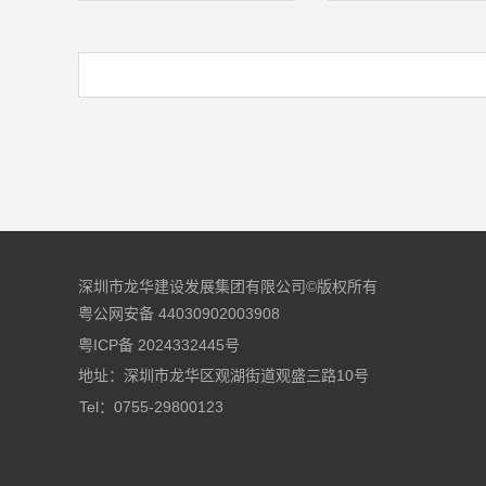
深圳市龙华建设发展集团有限公司©版权所有
粤公网安备 44030902003908
粤ICP备 2024332445号
地址：深圳市龙华区观湖街道观盛三路10号
Tel：0755-29800123