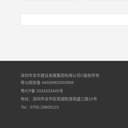
深圳市龙华建设发展集团有限公司©版权所有
粤公网安备 44030902003908
粤ICP备 2024332445号
地址：深圳市龙华区观湖街道观盛三路10号
Tel：0755-29800123