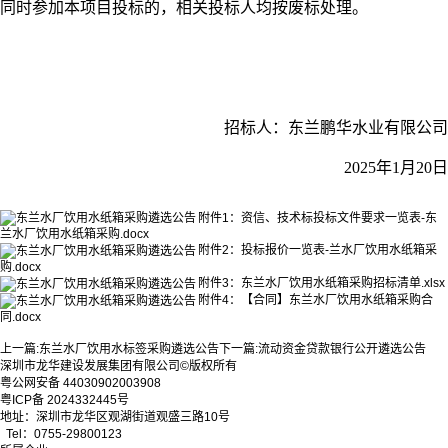
同时参加本项目投标的，相关投标人均按废标处理。
招标人：东兰鹏华水业有限公司
2025年1月20日
附件1：资信、技术标投标文件要求一览表-东
兰水厂饮用水纸箱采购.docx
附件2：投标报价一览表-兰水厂饮用水纸箱采
购.docx
附件3：东兰水厂饮用水纸箱采购招标清单.xlsx
附件4：【合同】东兰水厂饮用水纸箱采购合
同.docx
上一篇:
东兰水厂饮用水标签采购遴选公告
下一篇:
流动资金贷款银行公开遴选公告
深圳市龙华建设发展集团有限公司©版权所有
粤公网安备 44030902003908
粤ICP备 2024332445号
地址：深圳市龙华区观湖街道观盛三路10号
Tel：0755-29800123