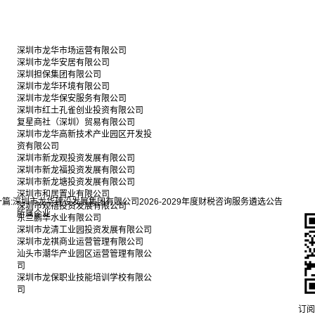
深圳市龙华市场运营有限公司
深圳市龙华安居有限公司
深圳担保集团有限公司
深圳市龙华环境有限公司
深圳市龙华保安服务有限公司
深圳市红土孔雀创业投资有限公司
复星商社（深圳）贸易有限公司
深圳市龙华高新技术产业园区开发投
资有限公司
深圳市新龙观投资发展有限公司
深圳市新龙福投资发展有限公司
深圳市新龙塘投资发展有限公司
深圳市和居置业有限公司
篇:
深圳市龙华建设发展集团有限公司2026-2029年度财税咨询服务遴选公告
深圳市观禧投资发展有限公司
所属企业
东兰鹏华水业有限公司
深圳市龙清工业园投资发展有限公司
深圳市龙祺商业运营管理有限公司
汕头市潮华产业园区运营管理有限公
司
深圳市龙保职业技能培训学校有限公
司
订阅