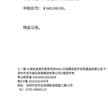
中标价为：￥660,000.00。
特此公告。
上一篇:
大浪街道城市管家项目660L垃圾桶及配件采购遴选结果公告
下一
深圳市龙华建设发展集团有限公司©版权所有
粤公网安备 44030902003908
粤ICP备 2024332445号
地址：深圳市龙华区观湖街道观盛三路10号
Tel：0755-29800123