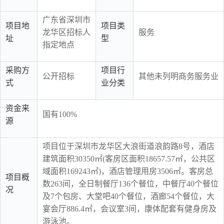
广东省深圳市
项目地
项目类
龙华区招标人
服务
址
型
指定地点
采购方
项目行
公开招标
其他未列明商务服务业
式
业分类
资金来
国有100%
源
项目位于深圳市龙华区大浪街道浪韵路8号，酒店
建筑面积30350㎡(客房区面积18657.57㎡，公共区
域面积169243㎡)，酒店管理用房3506㎡。客房总
项目概
数263间，全日制餐厅136个餐位，中餐厅40个餐位
况
及7个包房、大堂吧40个餐位，酒廊54个餐位，大
宴会厅886.4㎡，会议室3间，康体配套有健身房及
游泳池。