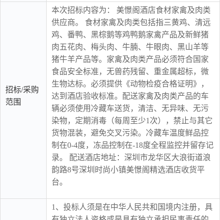
本次招标内容为： 美憬阁酒店食材家禽及肉类
供应商。 食材家禽及肉类包括指三黄鸡、清远
鸡、番鸭、黑棕鹅等鸡鸭鹅家禽产品及新鲜猪
肉五花肉、梅头肉、牛腩、牛眼肉、黑山羊等
猪牛羊产品等。家禽及肉类产品必须符合国家
食品安全标准，无兽药残留、重金属超标，微
生物达标。必须提供《动物检疫合格证明》，
招标/采购
达到酒店验收标准。配送家禽及肉类产品的车
范围
辆必须使用冷藏车送货，清洁、无异味、无污
染物，定期消毒（每周至少1次），禁止与其它
货物混装，避免交叉污染。冷藏车温度鲜品控
制在0-4度，冻品控制在-18度全程监控并留存记
录。 配送酒店地址：深圳市龙华区大浪街道浪
韵路8号深圳时尚小镇美憬阁精选酒店收货平
台。
1、投标人须是在中华人民共和国境内注册，具
有独立法人资格或是具有独立承担民事责任的