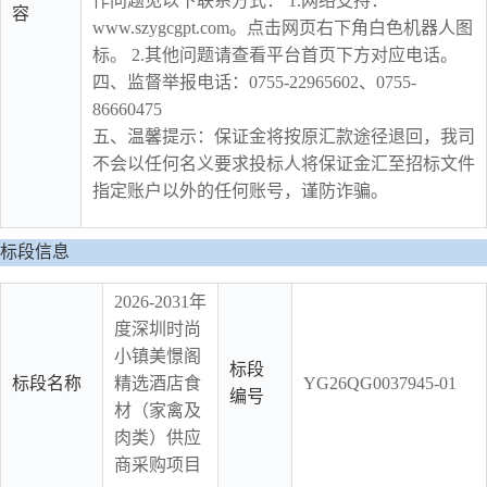
作问题见以下联系方式： 1.网络支持：
容
www.szygcgpt.com。点击网页右下角白色机器人图
标。 2.其他问题请查看平台首页下方对应电话。
四、监督举报电话：0755-22965602、0755-
86660475
五、温馨提示：保证金将按原汇款途径退回，我司
不会以任何名义要求投标人将保证金汇至招标文件
指定账户以外的任何账号，谨防诈骗。
标段信息
2026-2031年
度深圳时尚
小镇美憬阁
标段
标段名称
精选酒店食
YG26QG0037945-01
编号
材（家禽及
肉类）供应
商采购项目