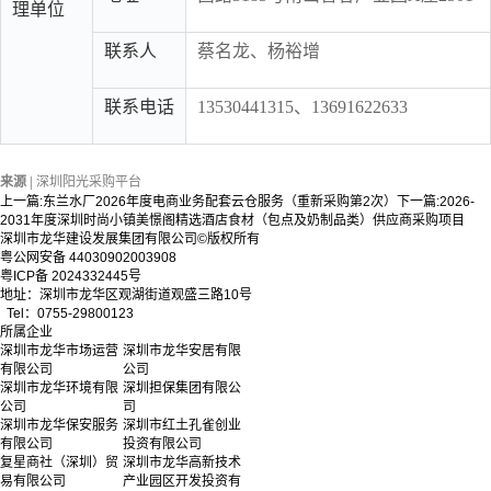
理单位
联系人
蔡名龙、杨裕增
联系电话
13530441315、13691622633
来源 |
深圳阳光采购平台
上一篇:
东兰水厂2026年度电商业务配套云仓服务（重新采购第2次）
下一篇:
2026-
2031年度深圳时尚小镇美憬阁精选酒店食材（包点及奶制品类）供应商采购项目
深圳市龙华建设发展集团有限公司©版权所有
粤公网安备 44030902003908
粤ICP备 2024332445号
地址：深圳市龙华区观湖街道观盛三路10号
Tel：0755-29800123
所属企业
深圳市龙华市场运营
深圳市龙华安居有限
有限公司
公司
深圳市龙华环境有限
深圳担保集团有限公
公司
司
深圳市龙华保安服务
深圳市红土孔雀创业
有限公司
投资有限公司
复星商社（深圳）贸
深圳市龙华高新技术
易有限公司
产业园区开发投资有