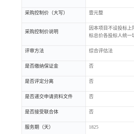
采购控制价（大写）
壹元整
因本项目不设投标上
采购控制价说明
标总价各投标人统一填
评审方法
综合评估法
是否缴纳保证金
否
是否评定分离
否
是否递交申请资料文件
否
是否接受联合体
否
服务期（天）
1825