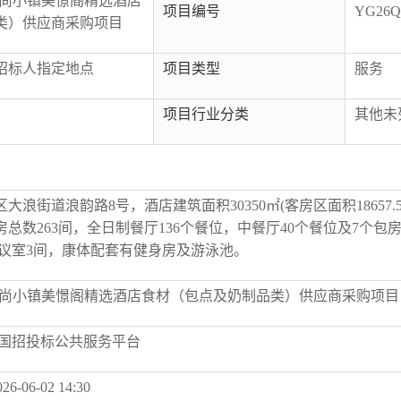
深圳时尚小镇美憬阁精选酒店
项目编号
YG26Q
类）供应商采购项目
招标人指定地点
项目类型
服务
项目行业分类
其他未
浪街道浪韵路8号，酒店建筑面积30350㎡(客房区面积18657.5
客房总数263间，全日制餐厅136个餐位，中餐厅40个餐位及7个包
，会议室3间，康体配套有健身房及游泳池。
度深圳时尚小镇美憬阁精选酒店食材（包点及奶制品类）供应商采购项目
中国招投标公共服务平台
026-06-02 14:30