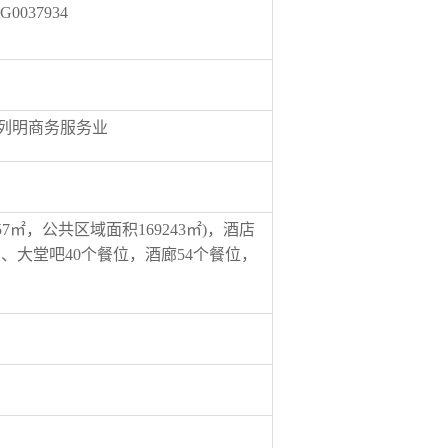
G0037934
列明商务服务业
7㎡，公共区域面积169243㎡)，酒店
房、大堂吧40个餐位，酒廊54个餐位，