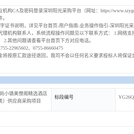
CA及密码登录深圳阳光采购平台（网址：https://www.szyg
件。
字证书说明，详见平台首页-用户指南-业务操作指引-深圳阳光采
机构联系人，系统流程操作问题见以下联系方式： 1.网络支持：www
 2.其他问题请查看平台首页下方对应电话。
22965602、0755-86660475
金将按原汇款途径退回，我司不会以任何名义要求投标人将保证
深圳时尚小镇美憬阁精选酒店
标段编号
YG26Q
类）供应商采购项目