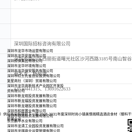
深圳国际招标咨询有限公司
深圳市龙华市场运营有限公司
深圳市龙华安居有限公司
深圳市南山区西丽街道曙光社区沙河西路3185号南山智谷产
深圳担保集团有限公司
深圳市龙华环境有限公司
深圳市龙华保安服务有限公司
蔡名龙、杨裕增
深圳市红土孔雀创业投资有限公司
复星商社（深圳）贸易有限公司
深圳市龙华高新技术产业园区开发投
13530441315、13691622633
资有限公司
深圳市新龙观投资发展有限公司
深圳市新龙福投资发展有限公司
深圳市新龙塘投资发展有限公司
深圳市和居置业有限公司
类）供应商采购项目
下一篇:
2026-2031年度深圳时尚小镇美憬阁精选酒店食材（餐
深圳市观禧投资发展有限公司
所属企业
东兰鹏华水业有限公司
深圳市龙清工业园投资发展有限公司
深圳市龙祺商业运营管理有限公司