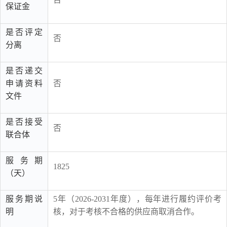
保证金
是否评定
否
分离
是否递交
申请资料
否
文件
是否接受
否
联合体
服务期
1825
（天）
服务期说
5年（2026-2031年度），每年进行履约评价考
明
核，对于考核不合格的供应商取消合作。