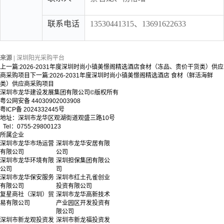
联系电话
13530441315、13691622633
来源 |
深圳
阳光采购平台
上一篇:
2026-2031年度深圳时尚小镇美憬阁精选酒店食材（冻品、贵价干货类）供应
商采购项目
下一篇:
2026-2031年度深圳时尚小镇美憬阁精选酒店 食材（鲜活海鲜
类）供应商采购项目
深圳市龙华建设发展集团有限公司©版权所有
粤公网安备 44030902003908
粤ICP备 2024332445号
地址：深圳市龙华区观湖街道观盛三路10号
Tel：0755-29800123
所属企业
深圳市龙华市场运营
深圳市龙华安居有限
有限公司
公司
深圳市龙华环境有限
深圳担保集团有限公
公司
司
深圳市龙华保安服务
深圳市红土孔雀创业
有限公司
投资有限公司
复星商社（深圳）贸
深圳市龙华高新技术
易有限公司
产业园区开发投资有
限公司
深圳市新龙观投资发
深圳市新龙福投资发