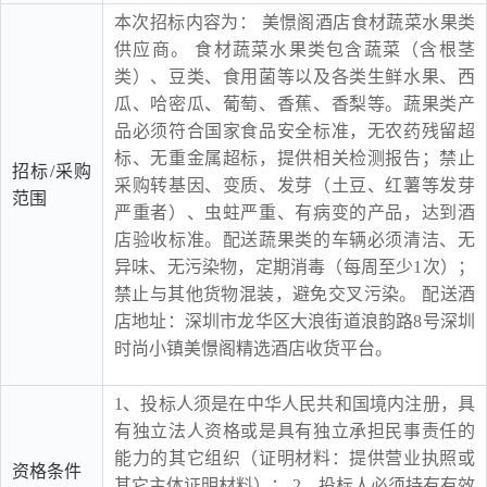
本次招标内容为： 美憬阁酒店食材蔬菜水果类
供应商。 食材蔬菜水果类包含蔬菜（含根茎
类）、豆类、食用菌等以及各类生鲜水果、西
瓜、哈密瓜、葡萄、香蕉、香梨等。蔬果类产
品必须符合国家食品安全标准，无农药残留超
标、无重金属超标，提供相关检测报告；禁止
招标/采购
采购转基因、变质、发芽（土豆、红薯等发芽
范围
严重者）、虫蛀严重、有病变的产品，达到酒
店验收标准。配送蔬果类的车辆必须清洁、无
异味、无污染物，定期消毒（每周至少1次）；
禁止与其他货物混装，避免交叉污染。 配送酒
店地址：深圳市龙华区大浪街道浪韵路8号深圳
时尚小镇美憬阁精选酒店收货平台。
1、投标人须是在中华人民共和国境内注册，具
有独立法人资格或是具有独立承担民事责任的
能力的其它组织（证明材料：提供营业执照或
资格条件
其它主体证明材料）； 2、投标人必须持有有效