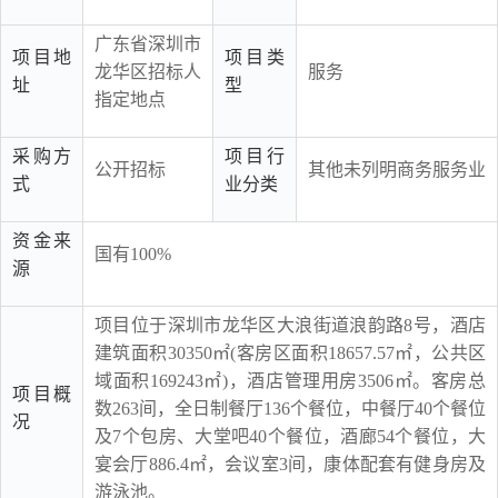
广东省深圳市
项目地
项目类
龙华区招标人
服务
址
型
指定地点
采购方
项目行
公开招标
其他未列明商务服务业
式
业分类
资金来
国有100%
源
项目位于深圳市龙华区大浪街道浪韵路8号，酒店
建筑面积30350㎡(客房区面积18657.57㎡，公共区
域面积169243㎡)，酒店管理用房3506㎡。客房总
项目概
数263间，全日制餐厅136个餐位，中餐厅40个餐位
况
及7个包房、大堂吧40个餐位，酒廊54个餐位，大
宴会厅886.4㎡，会议室3间，康体配套有健身房及
游泳池。