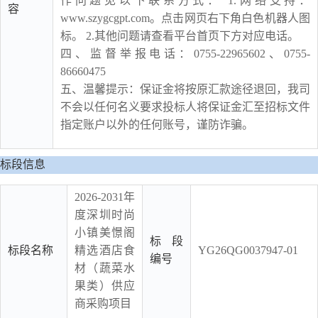
作问题见以下联系方式： 1.网络支持：
容
www.szygcgpt.com。点击网页右下角白色机器人图
标。 2.其他问题请查看平台首页下方对应电话。
四、监督举报电话：0755-22965602、0755-
86660475
五、温馨提示：保证金将按原汇款途径退回，我司
不会以任何名义要求投标人将保证金汇至招标文件
指定账户以外的任何账号，谨防诈骗。
标段信息
2026-2031年
度深圳时尚
小镇美憬阁
标段
标段名称
精选酒店食
YG26QG0037947-01
编号
材（蔬菜水
果类）供应
商采购项目