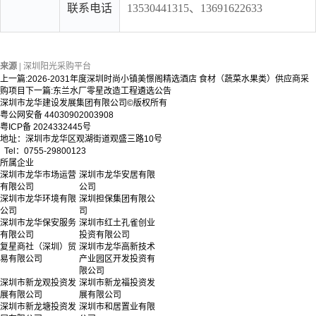
联系电话
13530441315、13691622633
来源 |
深圳阳光采购平台
上一篇:
2026-2031年度深圳时尚小镇美憬阁精选酒店 食材（蔬菜水果类）供应商采
购项目
下一篇:
东兰水厂零星改造工程遴选公告
深圳市龙华建设发展集团有限公司©版权所有
粤公网安备 44030902003908
粤ICP备 2024332445号
地址：深圳市龙华区观湖街道观盛三路10号
Tel：0755-29800123
所属企业
深圳市龙华市场运营
深圳市龙华安居有限
有限公司
公司
深圳市龙华环境有限
深圳担保集团有限公
公司
司
深圳市龙华保安服务
深圳市红土孔雀创业
有限公司
投资有限公司
复星商社（深圳）贸
深圳市龙华高新技术
易有限公司
产业园区开发投资有
限公司
深圳市新龙观投资发
深圳市新龙福投资发
展有限公司
展有限公司
深圳市新龙塘投资发
深圳市和居置业有限