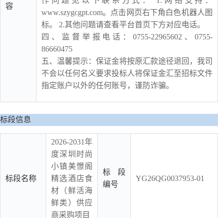
作问题见以下联系方式： 1.网络支持：
容
www.szygcgpt.com。点击网页右下角白色机器人图
标。 2.其他问题请查看平台首页下方对应电话。
四、监督举报电话：0755-22965602、0755-
86660475
五、温馨提示：保证金将按原汇款途径退回，我司
不会以任何名义要求投标人将保证金汇至招标文件
指定账户以外的任何账号，谨防诈骗。
标段信息
2026-2031年
度深圳时尚
小镇美憬阁
标段
标段名称
精选酒店食
YG26QG0037953-01
编号
材（鲜活海
鲜类）供应
商采购项目