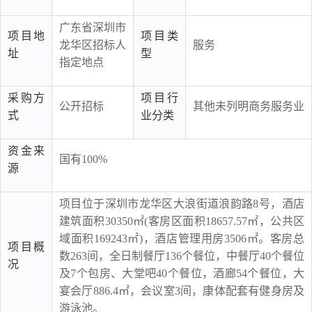
广东省深圳市
项目地
项目类
龙华区招标人
服务
址
型
指定地点
采购方
项目行
公开招标
其他未列明商务服务业
式
业分类
资金来
国有100%
源
项目位于深圳市龙华区大浪街道浪韵路8号，酒店
建筑面积30350㎡(客房区面积18657.57㎡，公共区
域面积169243㎡)，酒店管理用房3506㎡。客房总
项目概
数263间，全日制餐厅136个餐位，中餐厅40个餐位
况
及7个包房、大堂吧40个餐位，酒廊54个餐位，大
宴会厅886.4㎡，会议室3间，康体配套有健身房及
游泳池。