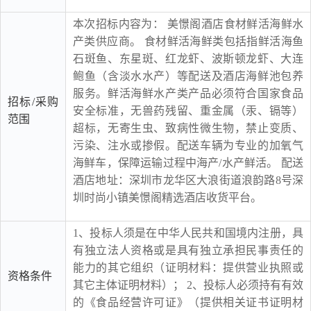
本次招标内容为： 美憬阁酒店食材鲜活海鲜水
产类供应商。 食材鲜活海鲜类包括指鲜活海鱼
石斑鱼、东星斑、红龙虾、波斯顿龙虾、大连
鲍鱼（含淡水水产）等配送及酒店海鲜池包养
服务。鲜活海鲜水产类产品必须符合国家食品
招标/采购
安全标准，无兽药残留、重金属（汞、镉等）
范围
超标，无寄生虫、致病性微生物，禁止变质、
污染、注水或掺假。配送车辆为专业的加氧气
海鲜车，保障运输过程中海产/水产鲜活。 配送
酒店地址：深圳市龙华区大浪街道浪韵路8号深
圳时尚小镇美憬阁精选酒店收货平台。
1、投标人须是在中华人民共和国境内注册，具
有独立法人资格或是具有独立承担民事责任的
能力的其它组织（证明材料：提供营业执照或
资格条件
其它主体证明材料）； 2、投标人必须持有有效
的《食品经营许可证》（提供相关证书证明材