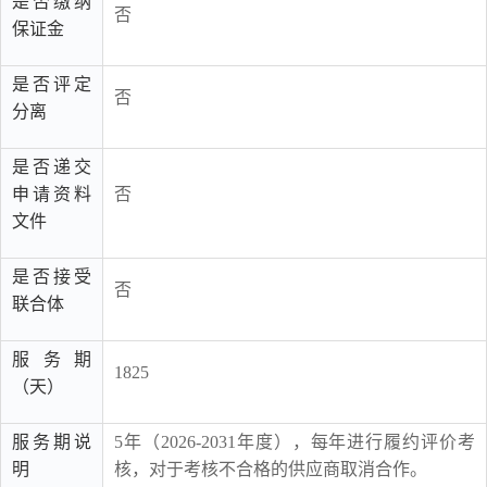
是否缴纳
否
保证金
是否评定
否
分离
是否递交
申请资料
否
文件
是否接受
否
联合体
服务期
1825
（天）
服务期说
5年（2026-2031年度），每年进行履约评价考
明
核，对于考核不合格的供应商取消合作。