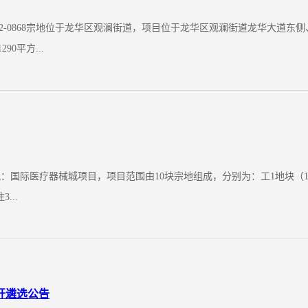
A932-0868宗地位于龙华区观澜街道，项目位于龙华区观澜街道龙华大
90平方...
医疗器械城项目，项目范围由10块宗地组成，分别为：工1地块（18-18地
...
开遴选公告