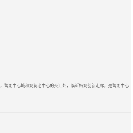
湖街道，鹭湖中心城和观澜老中心的交汇处，临近梅观创新走廊，是鹭湖中心