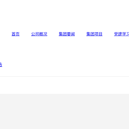
首页
公司概况
集团要闻
集团项目
党建学
告