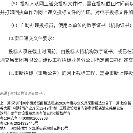
（5）投标人从网上递交投标文件时，需在投标截止时间前
并打印回执单作为网上递交投标文件的凭证。对电子投标文件加
（6）自助办理投标员，使用本单位的数字证书（机构证书
10.窗口递交文件要求：
投标人须在截止时间前，由投标人持机构数字证书，或已在
圳交易集团有限公司建设工程招标业务分公司指定窗口办理递交
11.重新招标（重新公告）的网上截标工程，需要重新上传
来源 |
深圳公共资源交易中心
上一篇:
深圳时尚小镇美憬阁精选酒店2026年度办公文具采购遴选公告
下一篇:
数创智
谷大厦（福城南产业片区12-19宗地）工程建设项目内部审计服务遴选结果公告
深圳市龙华建设发展集团有限公司©版权所有
粤公网安备 44030902003908
粤ICP备 2024332445号
地址：深圳市龙华区观湖街道观盛三路10号