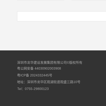
深圳市龙华建设发展集团有限公司©版权所有
粤公网安备 44030902003908
粤ICP备 2024332445号
地址：深圳市龙华区观湖街道观盛三路10号
Tel：0755-29800123