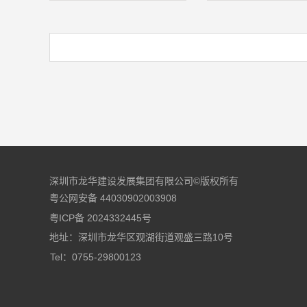
深圳市龙华建设发展集团有限公司©版权所有
粤公网安备 44030902003908
粤ICP备 2024332445号
地址：深圳市龙华区观湖街道观盛三路10号
Tel：0755-29800123