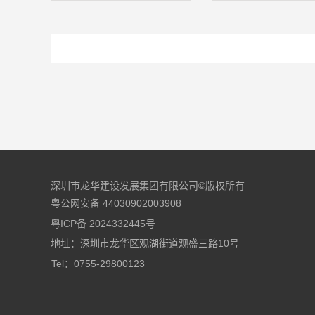
深圳市龙华建设发展集团有限公司©版权所有
粤公网安备 44030902003908
粤ICP备 2024332445号
地址：深圳市龙华区观湖街道观盛三路10号
Tel：0755-29800123