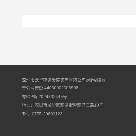
深圳市龙华建设发展集团有限公司©版权所有
粤公网安备 44030902003908
粤ICP备 2024332445号
地址：深圳市龙华区观湖街道观盛三路10号
Tel：0755-29800123