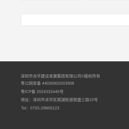
深圳市龙华建设发展集团有限公司©版权所有
粤公网安备 44030902003908
粤ICP备 2024332445号
地址：深圳市龙华区观湖街道观盛三路10号
Tel：0755-29800123