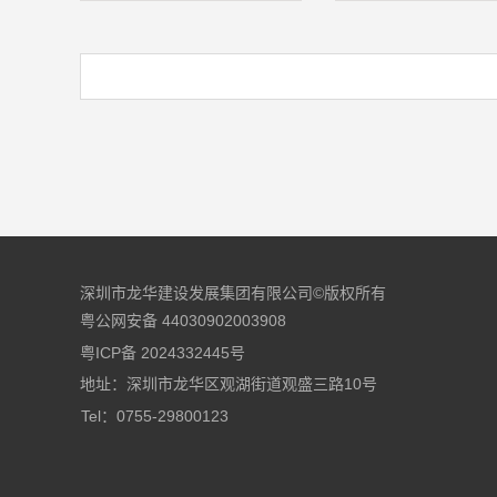
深圳市龙华建设发展集团有限公司©版权所有
粤公网安备 44030902003908
粤ICP备 2024332445号
地址：深圳市龙华区观湖街道观盛三路10号
Tel：0755-29800123