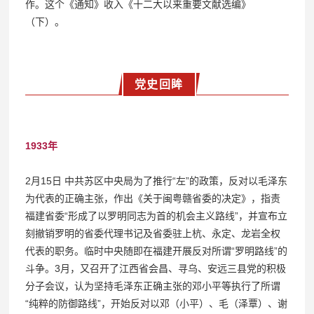
作。这个《通知》收入《十二大以来重要文献选编》
（下）。
党史回眸
1933年
2月15日 中共苏区中央局为了推行“左”的政策，反对以毛泽东
为代表的正确主张，作出《关于闽粤赣省委的决定》，指责
福建省委“形成了以罗明同志为首的机会主义路线”，并宣布立
刻撤销罗明的省委代理书记及省委驻上杭、永定、龙岩全权
代表的职务。临时中央随即在福建开展反对所谓“罗明路线”的
斗争。3月，又召开了江西省会昌、寻乌、安远三县党的积极
分子会议，认为坚持毛泽东正确主张的邓小平等执行了所谓
“纯粹的防御路线”，开始反对以邓（小平）、毛（泽覃）、谢