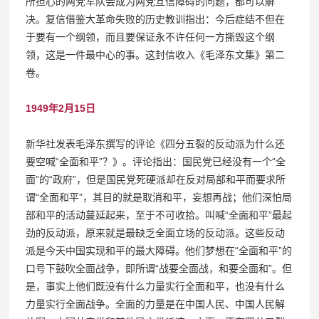
所担心的两党军队会成为两党互信障碍的问题，都可以解
决。复信借鉴大革命失败的历史教训指出：今后症结不但在
于要有一个纲领，而且要保证永不许任何一方撕毁这个纲
领，这是一件最中心的事。这封信收入《毛泽东文集》第二
卷。
1949年2月15日
新华社发表毛泽东撰写的评论《四分五裂的反动派为什么还
要空喊“全面和平”？》。评论指出：国民党已经没有一个“全
面”的“政府”，但是国民党死硬派却在反对局部和平而要求所
谓“全面和平”，其目的就是取消和平，妄想再战；他们深怕局
部和平的活动蔓延起来，至于不可收拾。叫喊“全面和平”最起
劲的反动派，原来就是最缺乏全面立场的反动派。这些反动
派是今天中国实现和平的最大障碍。他们梦想在“全面和平”的
口号下鼓吹全面战争，即所谓“战要全面战，和要全面和”。但
是，事实上他们既没有什么力量实行全面和平，也没有什么
力量实行全面战争。全面的力量是在中国人民、中国人民解