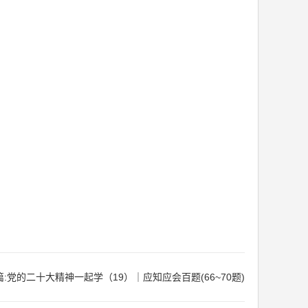
:
党的二十大精神一起学（19）｜应知应会百题(66~70题)