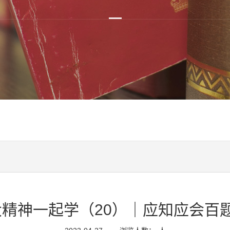
精神一起学（20）｜应知应会百题(7