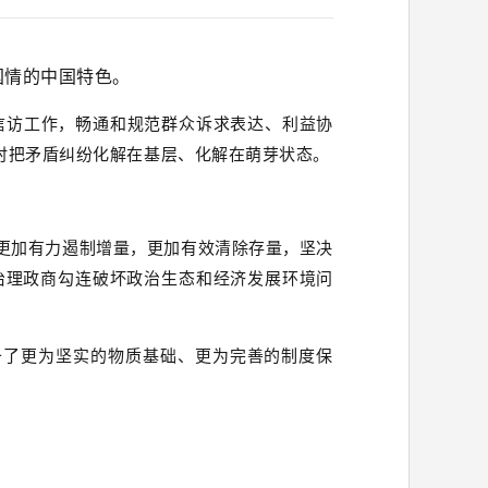
国情的中国特色
。
信访工作，畅通和规范群众诉求表达、利益协
时把矛盾纠纷化解在基层、化解在萌芽状态。
更加有力遏制增量，更加有效清除存量，坚决
治理政商勾连破坏政治生态和经济发展环境问
备了更为坚实的物质基础、更为完善的制度保