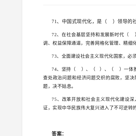
71、
中国式现代化，是（ ）领导的
72、
在社会基层坚持和发展新时代（ 
调、权益保障通道，完善网格化管理、精细
73、
全面建设社会主义现代化国家，必
74、
坚持（ ）、（ ）、（ ）一体
查处政治问题和经济问题交织的腐败，坚决
题，决不姑息。
75、
改革开放和社会主义现代化建设深
证，实现中华民族伟大复兴进入了不可逆转
答案：