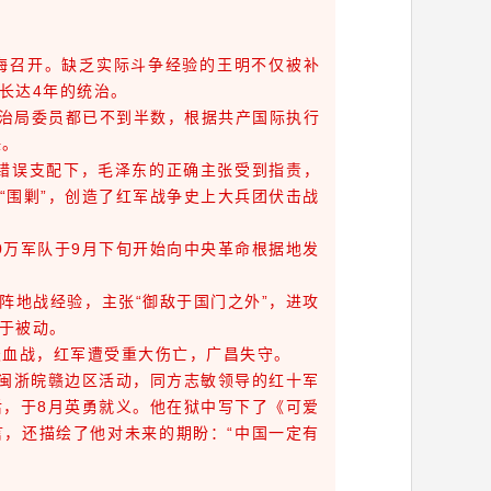
海召开。缺乏实际斗争经验的王明不仅被补
长达4年的统治。
治局委员都已不到半数，根据共产国际执行
任。
义错误支配下，毛泽东的正确主张受到指责，
“围剿”，创造了红军战争史上大兵团伏击战
0万军队于9月下旬开始向中央革命根据地发
地战经验，主张“御敌于国门之外”，进攻
于被动。
天血战，红军遭受重大伤亡，广昌失守。
闽浙皖赣边区活动，同方志敏领导的红十军
后，于8月英勇就义。他在狱中写下了《可爱
言，还描绘了他对未来的期盼：“中国一定有