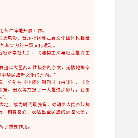
用各种阵地开展工作。
以及电影、音乐小组等左翼文化团体也相继
声势和实力的左翼文化运动。
治经济学批判》、《唯物主义与经验批判主
鲁迅以大量战斗性极强的杂文，无情地揭穿
是中华民族新文化的方向。”
章，分别在《申报》副刊《自由谈》、《文
阳翰笙、田汉等拍摄了一大批进步影片，在国
”。
大地，成为时代最强音，对动员人民奋起抗
肠、刻骨铭心，表达出全民族的满腔悲愤，
。
挥了重要作用。