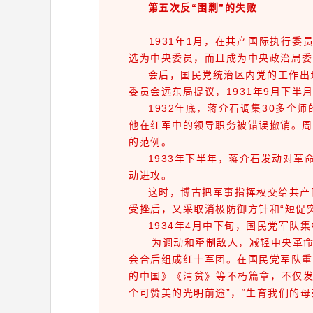
第五次反“围剿”的失败
1931年1月，在共产国际执行委
选为中央委员，而且成为中央政治局委
会后，国民党统治区内党的工作出现
委员会远东局提议，1931年9月下
1932年底，蒋介石调集30多个师
他在红军中的领导职务被错误撤销。周
的范例。
1933年下半年，蒋介石发动对革命
动进攻。
这时，博古把军事指挥权交给共产国
受挫后，又采取消极防御方针和“短促
1934年4月中下旬，国民党军队集
为调动和牵制敌人，减轻中央革命根
会合后组成红十军团。在国民党军队重
的中国》《清贫》等不朽篇章，不仅发
个可赞美的光明前途”，“生育我们的