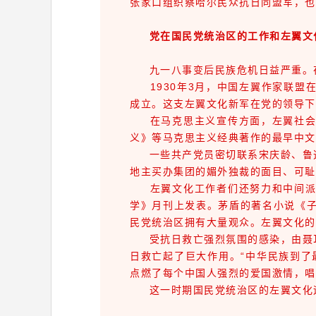
张家口组织察哈尔民众抗日同盟军，也
党在国民党统治区的工作和左翼文
九一八事变后民族危机日益严重。在
1930年3月，中国左翼作家联盟
成立。这支左翼文化新军在党的领导下
在马克思主义宣传方面，左翼社会科
义》等马克思主义经典著作的最早中文
一些共产党员密切联系宋庆龄、鲁迅
地主买办集团的媚外独裁的面目、可耻
左翼文化工作者们还努力和中间派合
学》月刊上发表。茅盾的著名小说《子
民党统治区拥有大量观众。左翼文化的
受抗日救亡强烈氛围的感染，由聂耳
日救亡起了巨大作用。“中华民族到了
点燃了每个中国人强烈的爱国激情，唱
这一时期国民党统治区的左翼文化运