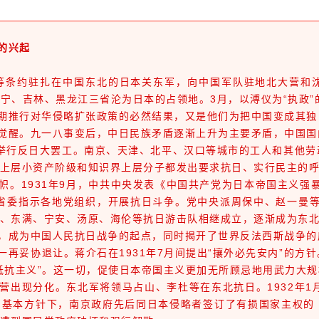
的兴起
平等条约驻扎在中国东北的日本关东军，向中国军队驻地北大营和
，辽宁、吉林、黑龙江三省沦为日本的占领地。3月，以溥仪为“执政
推行对华侵略扩张政策的必然结果，又是他们为把中国变成其独
醒。九一八事变后，中日民族矛盾逐渐上升为主要矛盾，中国国
人举行反日大罢工。南京、天津、北平、汉口等城市的工人和其他
上层小资产阶级和知识界上层分子都发出要求抗日、实行民主的
1931年9月，中共中央发表《中国共产党为日本帝国主义强暴
省委指示各地党组织，开展抗日斗争。党中央派周保中、赵一曼等
、东满、宁安、汤原、海伦等抗日游击队相继成立，逐渐成为东
成为中国人民抗日战争的起点，同时揭开了世界反法西斯战争的
妥协退让。蒋介石在1931年7月间提出“攘外必先安内”的方
抵抗主义”。这一切，促使日本帝国主义更加无所顾忌地用武力大
现分化。东北军将领马占山、李杜等在东北抗日。1932年1月
的基本方针下，南京政府先后同日本侵略者签订了有损国家主权的