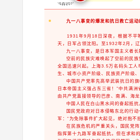
九一八事变的爆发和抗日救亡运动
1931年9月18日深夜，根据不
天，日军占领沈阳。至1932年2月
九一八事变，是日本军国主义者长期
空前的民族灾难唤起了空前的民族觉
全国迅速兴起。上海3.5万名码头工
生、城市小资产阶级、民族资产阶级、
中国共产党率先高举武装抗日的旗帜。
日本帝国主义强占东三省！”中共满洲
由共产党直接领导的巴彦、南满、海龙
中国人民在白山黑水间的奋起抵抗，
国民党政府对日本侵略东北的行动一再
军：“为免除事件扩大起见，绝对抱不
在民族危机的严重关头，国民党阵营出
指挥第十九路军奋起抵抗。但在求和