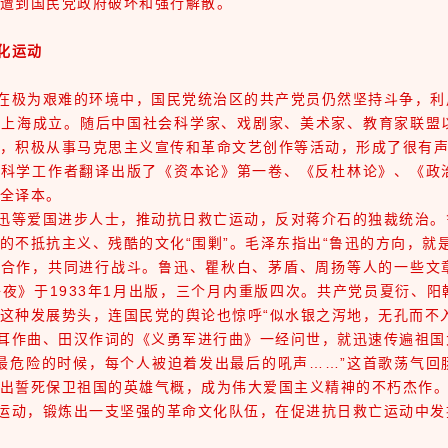
遭到国民党政府破坏和强行解散。
化运动
极为艰难的环境中，国民党统治区的共产党员仍然坚持斗争，利
在上海成立。随后中国社会科学家、戏剧家、美术家、教育家联盟
，积极从事马克思主义宣传和革命文艺创作等活动，形成了很有
学工作者翻译出版了《资本论》第一卷、《反杜林论》、《政
全译本。
等爱国进步人士，推动抗日救亡运动，反对蒋介石的独裁统治。
的不抵抗主义、残酷的文化“围剿”。毛泽东指出“鲁迅的方向，就
作，共同进行战斗。鲁迅、瞿秋白、茅盾、周扬等人的一些文
夜》于1933年1月出版，三个月内重版四次。共产党员夏衍、
这种发展势头，连国民党的舆论也惊呼“似水银之泻地，无孔而不入
作曲、田汉作词的《义勇军进行曲》一经问世，就迅速传遍祖国
最危险的时候，每个人被迫着发出最后的吼声……”这首歌荡气回
出誓死保卫祖国的英雄气概，成为伟大爱国主义精神的不朽杰作
动，锻炼出一支坚强的革命文化队伍，在促进抗日救亡运动中发