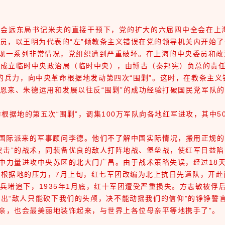
员会远东局书记米夫的直接干预下，党的扩大的六届四中全会在上
员，以王明为代表的“左”倾教条主义错误在党的领导机关内开始了
一系列非常情况，党组织遭到严重破坏。在上海的中央委员和政
半月成立临时中央政治局（临时中央），由博古（秦邦宪）负总的责
的兵力，向中央革命根据地发动第四次“围剿”。这时，在教条主
恩来、朱德运用和发展以往反“围剿”的成功经验打破国民党军队的
根据地的第五次“围剿”，调集100万军队向各地红军进攻，其中5
际派来的军事顾问李德。他们不了解中国实际情况，搬用正规的阵
突击”的战术，同装备优良的敌人打阵地战、堡垒战，使红军日益陷
中力量进攻中央苏区的北大门广昌。由于战术策略失误，经过18
据地的压力，7月上旬，红七军团改编为北上抗日先遣队，开赴
兵堵追下，1935年1月底，红十军团遭受严重损失。方志敏被俘
出“敌人只能砍下我们的头颅，决不能动摇我们的信仰”的铮铮誓
母亲，也会最美丽地装饰起来，与世界上各位母亲平等地携手了”。