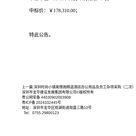
中标价：￥178,310.00；
特此公告。
上一篇:
深圳时尚小镇美憬阁精选酒店办公用品及员工杂项采购（二次）
深圳市龙华建设发展集团有限公司©版权所有
粤公网安备 44030902003908
粤ICP备 2024332445号
地址：深圳市龙华区观湖街道观盛三路10号
Tel：0755-29800123