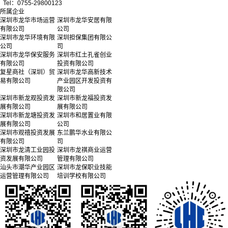
Tel：0755-29800123
所属企业
深圳市龙华市场运营
深圳市龙华安居有限
有限公司
公司
深圳市龙华环境有限
深圳担保集团有限公
公司
司
深圳市龙华保安服务
深圳市红土孔雀创业
有限公司
投资有限公司
复星商社（深圳）贸
深圳市龙华高新技术
易有限公司
产业园区开发投资有
限公司
深圳市新龙观投资发
深圳市新龙福投资发
展有限公司
展有限公司
深圳市新龙塘投资发
深圳市和居置业有限
展有限公司
公司
深圳市观禧投资发展
东兰鹏华水业有限公
有限公司
司
深圳市龙清工业园投
深圳市龙祺商业运营
资发展有限公司
管理有限公司
汕头市潮华产业园区
深圳市龙保职业技能
运营管理有限公司
培训学校有限公司