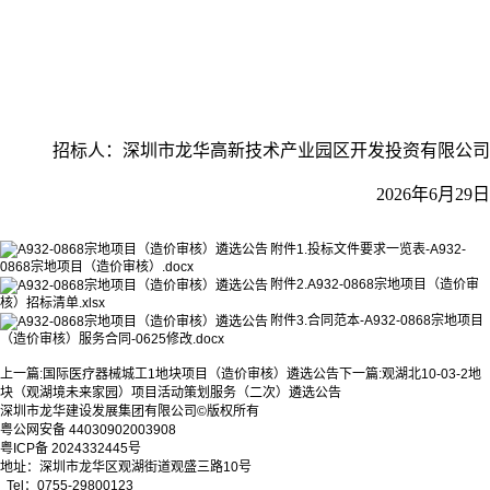
招标人：深圳市龙华高新技术产业园区
开发投资有限公司
2026年6月29日
附件1.投标文件要求一览表-A932-
0868宗地项目（造价审核）.docx
附件2.A932-0868宗地项目（造价审
核）招标清单.xlsx
附件3.合同范本-A932-0868宗地项目
（造价审核）服务合同-0625修改.docx
上一篇:
国际医疗器械城工1地块项目（造价审核）遴选公告
下一篇:
观湖北10-03-2地
块（观湖境未来家园）项目活动策划服务（二次）遴选公告
深圳市龙华建设发展集团有限公司©版权所有
粤公网安备 44030902003908
粤ICP备 2024332445号
地址：深圳市龙华区观湖街道观盛三路10号
Tel：0755-29800123