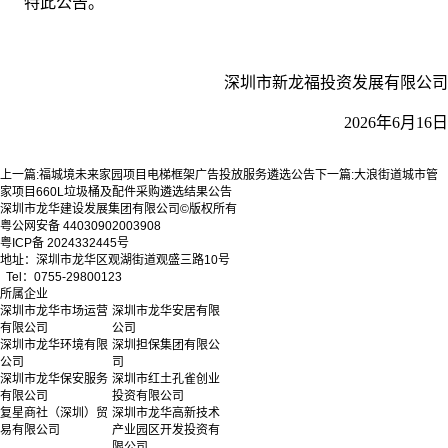
特此公告。
深圳市新龙福投资发展有限公司
2026年6月16日
上一篇:
福城境未来家园项目电梯框架广告投放服务遴选公告
下一篇:
大浪街道城市管
家项目660L垃圾桶及配件采购遴选结果公告
深圳市龙华建设发展集团有限公司©版权所有
粤公网安备 44030902003908
粤ICP备 2024332445号
地址：深圳市龙华区观湖街道观盛三路10号
Tel：0755-29800123
所属企业
深圳市龙华市场运营
深圳市龙华安居有限
有限公司
公司
深圳市龙华环境有限
深圳担保集团有限公
公司
司
深圳市龙华保安服务
深圳市红土孔雀创业
有限公司
投资有限公司
复星商社（深圳）贸
深圳市龙华高新技术
易有限公司
产业园区开发投资有
限公司