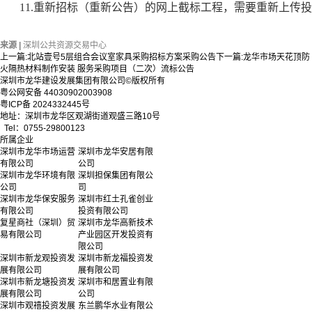
11.重新招标（重新公告）的网上截标工程，需要重新上传
来源 |
深圳公共资源交易中心
上一篇:
北站壹号5层组合会议室家具采购招标方案采购公告
下一篇:
龙华市场天花顶防
火隔热材料制作安装 服务采购项目（二次）流标公告
深圳市龙华建设发展集团有限公司©版权所有
粤公网安备 44030902003908
粤ICP备 2024332445号
地址：深圳市龙华区观湖街道观盛三路10号
Tel：0755-29800123
所属企业
深圳市龙华市场运营
深圳市龙华安居有限
有限公司
公司
深圳市龙华环境有限
深圳担保集团有限公
公司
司
深圳市龙华保安服务
深圳市红土孔雀创业
有限公司
投资有限公司
复星商社（深圳）贸
深圳市龙华高新技术
易有限公司
产业园区开发投资有
限公司
深圳市新龙观投资发
深圳市新龙福投资发
展有限公司
展有限公司
深圳市新龙塘投资发
深圳市和居置业有限
展有限公司
公司
深圳市观禧投资发展
东兰鹏华水业有限公