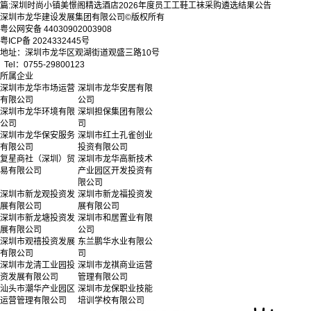
篇:
深圳时尚小镇美憬阁精选酒店2026年度员工工鞋工袜采购遴选结果公告
深圳市龙华建设发展集团有限公司©版权所有
粤公网安备 44030902003908
粤ICP备 2024332445号
地址：深圳市龙华区观湖街道观盛三路10号
Tel：0755-29800123
所属企业
深圳市龙华市场运营
深圳市龙华安居有限
有限公司
公司
深圳市龙华环境有限
深圳担保集团有限公
公司
司
深圳市龙华保安服务
深圳市红土孔雀创业
有限公司
投资有限公司
复星商社（深圳）贸
深圳市龙华高新技术
易有限公司
产业园区开发投资有
限公司
深圳市新龙观投资发
深圳市新龙福投资发
展有限公司
展有限公司
深圳市新龙塘投资发
深圳市和居置业有限
展有限公司
公司
深圳市观禧投资发展
东兰鹏华水业有限公
有限公司
司
深圳市龙清工业园投
深圳市龙祺商业运营
资发展有限公司
管理有限公司
汕头市潮华产业园区
深圳市龙保职业技能
运营管理有限公司
培训学校有限公司