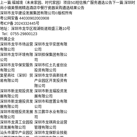
上一篇:
福城境（未来家园、时代家园）项目5G短信推广服务遴选公告
下一篇:
深圳时
尚小镇美憬阁精选酒店中餐厅瓷器采购遴选结果公告
深圳市龙华建设发展集团有限公司©版权所有
粤公网安备 44030902003908
粤ICP备 2024332445号
地址：深圳市龙华区观湖街道观盛三路10号
Tel：0755-29800123
所属企业
深圳市龙华市场运营
深圳市龙华安居有限
有限公司
公司
深圳市龙华环境有限
深圳担保集团有限公
公司
司
深圳市龙华保安服务
深圳市红土孔雀创业
有限公司
投资有限公司
复星商社（深圳）贸
深圳市龙华高新技术
易有限公司
产业园区开发投资有
限公司
深圳市新龙观投资发
深圳市新龙福投资发
展有限公司
展有限公司
深圳市新龙塘投资发
深圳市和居置业有限
展有限公司
公司
深圳市观禧投资发展
东兰鹏华水业有限公
有限公司
司
深圳市龙清工业园投
深圳市龙祺商业运营
资发展有限公司
管理有限公司
汕头市潮华产业园区
深圳市龙保职业技能