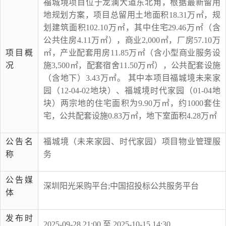
福城境项目位于龙澜大道东北角，根据最新留用
地规划方案，项目总留用土地面积18.31万㎡，规
划建筑面积102.10万㎡，其中住宅29.46万㎡（含
公共住房4.11万㎡），商业2,000㎡，厂房57.10万
项目概
㎡，产业配套用房11.85万㎡（含小型商业服务设
况
施3,500㎡，配套宿舍11.50万㎡），公共配套设施
（含地下）3.43万㎡。 其中本项目福城境未来家
园（12-04-02地块）、福城境时代家园（01-04地
块）两宗地的住宅面积为9.90万㎡，约1000套住
宅，公共配套设施0.83万㎡，地下室面积4.28万㎡
公告名
福城境（未来家园、时代家园）项目物业管理服
称
务
公告媒
深圳阳光采购平台;中国招投标公共服务平台
体
发布时
2025-09-28 21:00 至 2025-10-15 14:30