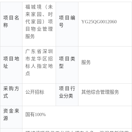
福城境（未
来家园、时
项目名
项目编
代家园）项
YG25QG0012060
称
号
目物业管理
服务
广东省深圳
项目地
市龙华区招
项目类
服务
址
标人指定地
型
点
采购方
项目行
公开招标
其他综合管理服务
式
业分类
资金来
国有100%
源