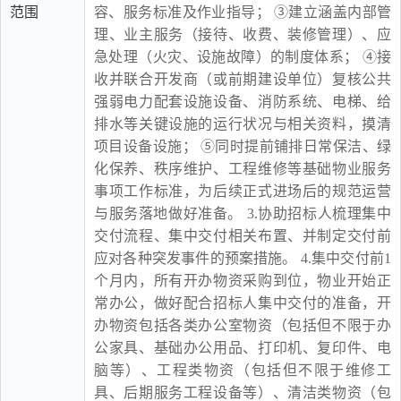
范围
容、服务标准及作业指导； ③建立涵盖内部管
理、业主服务（接待、收费、装修管理）、应
急处理（火灾、设施故障）的制度体系； ④接
收并联合开发商（或前期建设单位）复核公共
强弱电力配套设施设备、消防系统、电梯、给
排水等关键设施的运行状况与相关资料，摸清
项目设备设施； ⑤同时提前铺排日常保洁、绿
化保养、秩序维护、工程维修等基础物业服务
事项工作标准，为后续正式进场后的规范运营
与服务落地做好准备。 3.协助招标人梳理集中
交付流程、集中交付相关布置、并制定交付前
应对各种突发事件的预案措施。 4.集中交付前1
个月内，所有开办物资采购到位，物业开始正
常办公，做好配合招标人集中交付的准备，开
办物资包括各类办公室物资（包括但不限于办
公家具、基础办公用品、打印机、复印件、电
脑等）、工程类物资（包括但不限于维修工
具、后期服务工程设备等）、清洁类物资（包