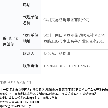
电话
代理单位
深圳交易咨询集团有限公司
名称
代理单位
深圳市南山区西丽街道曙光社区沙河
采购代
地址
西路3185号南山智谷产业园A座2501
理单位
联系人
蔡名龙、杨裕增
联系电话
13530441315、13691622633
来源 |
深圳阳光采购平台
上一篇:
深圳市龙华环境有限公司龙华街道城市管家项目租赁日常检查用车公开遴选结
果公告
下一篇:
深圳市龙华环境有限公司电瓶车（开放式 查车）遴选结果公告
深圳市龙华建设发展集团有限公司©版权所有
粤公网安备 44030902003908
粤ICP备 2024332445号