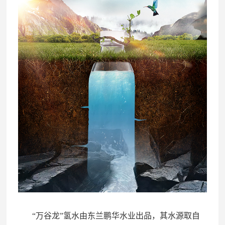
“万谷龙”氢水由东兰鹏华水业出品，其水源取自