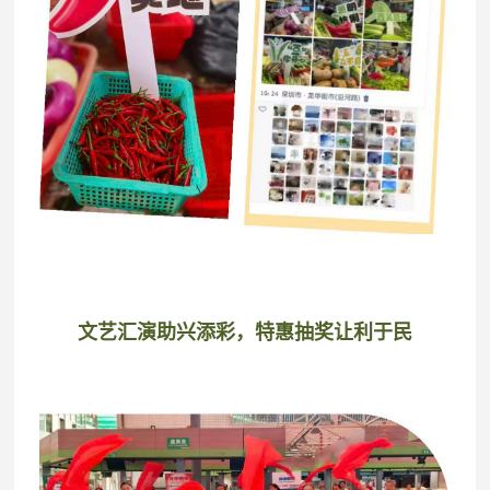
文艺汇演助兴添彩，特惠抽奖让利于民