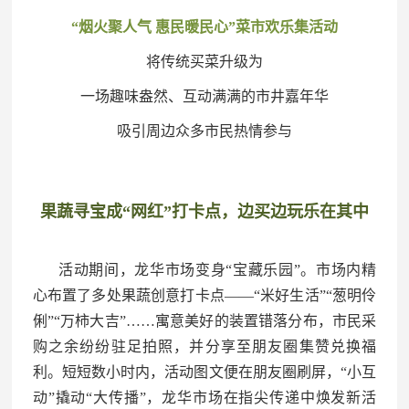
“烟火聚人气 惠民暖民心”菜市欢乐集活动
将传统买菜升级为
一场趣味盎然、互动满满的市井嘉年华
吸引周边众多市民热情参与
果蔬寻宝成“网红”打卡点，边买边玩乐在其中
活动期间，龙华市场变身“宝藏乐园”。市场内精
心布置了多处果蔬创意打卡点——“米好生活”“葱明伶
俐”“万柿大吉”……寓意美好的装置错落分布，市民采
购之余纷纷驻足拍照，并分享至朋友圈集赞兑换福
利。短短数小时内，活动图文便在朋友圈刷屏，“小互
动”撬动“大传播”，龙华市场在指尖传递中焕发新活