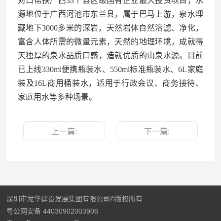
对口帮扶广西33个县区级国有企业最大投资项目，水
源地位于广西河池市东兰县，属于巴马上游，泉水埋
藏地下3000多米的深岩，天然岩体自然溶滤、净化，
富含人体所需的微量元素，天然的地理环境，成就得
天独厚的泉水品质口感，造就优质的山泉水源。目前
已上线330ml便携瓶装水、550ml标准瓶装水、6L家庭
装及16L商用桶装水，适用于行政会议、商务接待、
家庭用水等多种场景。
上一篇:
下一篇:
深圳市龙华建设发展集团有限公司©版权所有
粤公网安备 44030902003908