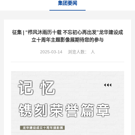
集团要闻
征集 | “栉风沐雨历十载 不忘初心再出发”龙华建设成
立十周年主题影像展期待您的参与
2025-03-14
浏览人数：
人