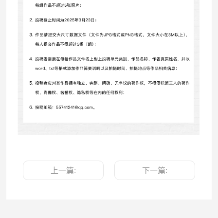
上一篇:
下一篇: