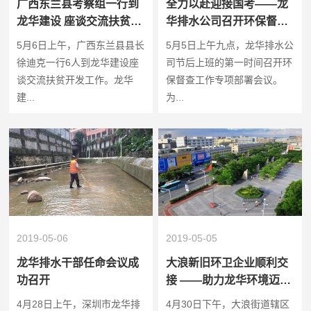
广西东兰县考察组一行到
全力以赴迎接国考——龙
龙华建设 座谈交流扶贫开
华排水公司召开环保督查
发工作
工作部署会议
5月6日上午，广西东兰县县长
5月5日上午九点，龙华排水公
徐迪克一行6人到龙华建设座
司节后上班的第一时间召开环
谈交流扶贫开发工作。龙华
保督查工作专项部署会议。
建...
为...
2019-05-06
2019-05-05
龙华排水干部任命会议成
大浪新旧环卫企业顺利交
功召开
接 ——助力龙华环境迈上
新台阶
4月28日上午，深圳市龙华排
4月30日下午，大浪街道辖区