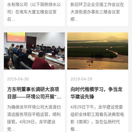
水有限公司（以下简称排水公
新旧环卫企业交接工作会议在
司）在电车大厦五楼会议室
大浪街道办事处三楼会议室
召...
顺...
2019-04-30
2019-04-29
方东明董事长调研大浪项
向时代楷模学习，争当龙
目部——环境公司开展“五
华建设先锋
一”节前检查，拉开项目进
为确保龙华环境公司大浪清扫
4月29日下午，龙华建设党委
场序幕
清运服务项目平稳运营，顺利
组织全体职工观看先进典型电
接管。4月28日，龙华建设
影《南哥》，旨在弘扬时代
党...
楷...