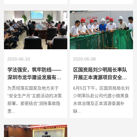
2020-06-10
2020-06-08
学法强安，筑牢防线——
区国资局刘少明局长率队
深圳市龙华建设发展有限
开展正本清源项目安全检
公司开展企业安全生产主
查工作
为贯彻落实国家及地方关于
6月5日下午，区国资局局长刘
体责任专项培训
“安全生产月”主题活动的决策
少明率队赴公司代建小微黑臭
部署，紧密结合“消除事故隐
水体治理及正本清源查漏补
患...
缺...